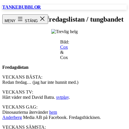
Hoppa
TANKEBUBBLOR
till
innehåll
Trevlig helg / fredagslistan / tungbandet
MENY
STÄNG
Bild:
Cox
&
Cox
Fredagslistan
VECKANS BÄSTA:
Redan fredag… (jag har inte hunnit med.)
VECKANS TV:
Hårt väder med David Batra.
svtplay
.
VECKANS GAG:
Dinosaurierna återvänder
hem
Anderberg
Media AB på Facebook. Fredagsfräckisen.
VECKANS SÄMSTA: