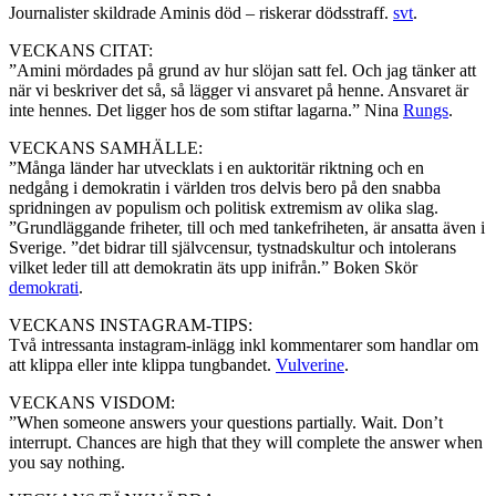
Journalister skildrade Aminis död – riskerar dödsstraff.
svt
.
VECKANS CITAT:
”Amini mördades på grund av hur slöjan satt fel. Och jag tänker att
när vi beskriver det så, så lägger vi ansvaret på henne. Ansvaret är
inte hennes. Det ligger hos de som stiftar lagarna.” Nina
Rungs
.
VECKANS SAMHÄLLE:
”Många länder har utvecklats i en auktoritär riktning och en
nedgång i demokratin i världen tros delvis bero på den snabba
spridningen av populism och politisk extremism av olika slag.
”Grundläggande friheter, till och med tankefriheten, är ansatta även i
Sverige. ”det bidrar till självcensur, tystnadskultur och intolerans
vilket leder till att demokratin äts upp inifrån.” Boken Skör
demokrati
.
VECKANS INSTAGRAM-TIPS:
Två intressanta instagram-inlägg inkl kommentarer som handlar om
att klippa eller inte klippa tungbandet.
Vulverine
.
VECKANS VISDOM:
”When someone answers your questions partially. Wait. Don’t
interrupt. Chances are high that they will complete the answer when
you say nothing.