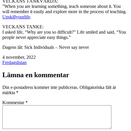
VECKANS TÄNKVÄRDA:
”When you are learning something, teach someone about it. You
will remember it easily and explore more in the process of teaching.
Upskillyourlife
.
VECKANS TANKE:
I asked life, “Why are you so difficult?” Life smiled and said, “You
people never appreciate easy things.”
Dagens låt: Sick Individuals – Never say never
Publicerat
4 november, 2022
den
Kategoriserat
Fredagslistan
som
Lämna en kommentar
Din e-postadress kommer inte publiceras.
Obligatoriska fält är
märkta
*
Kommentar
*