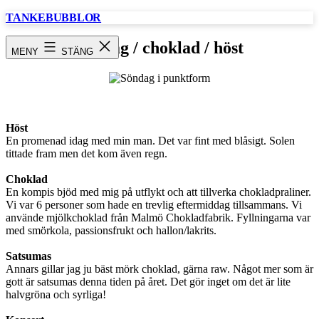
Hoppa
TANKEBUBBLOR
till
innehåll
Söndag / choklad / höst
MENY
STÄNG
Höst
En promenad idag med min man. Det var fint med blåsigt. Solen
tittade fram men det kom även regn.
Choklad
En kompis bjöd med mig på utflykt och att tillverka chokladpraliner.
Vi var 6 personer som hade en trevlig eftermiddag tillsammans. Vi
använde mjölkchoklad från Malmö Chokladfabrik. Fyllningarna var
med smörkola, passionsfrukt och hallon/lakrits.
Satsumas
Annars gillar jag ju bäst mörk choklad, gärna raw. Något mer som är
gott är satsumas denna tiden på året. Det gör inget om det är lite
halvgröna och syrliga!