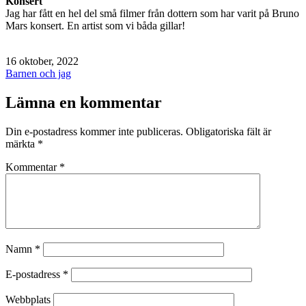
Konsert
Jag har fått en hel del små filmer från dottern som har varit på Bruno
Mars konsert. En artist som vi båda gillar!
Publicerat
16 oktober, 2022
den
Kategoriserat
Barnen och jag
som
Lämna en kommentar
Din e-postadress kommer inte publiceras.
Obligatoriska fält är
märkta
*
Kommentar
*
Namn
*
E-postadress
*
Webbplats