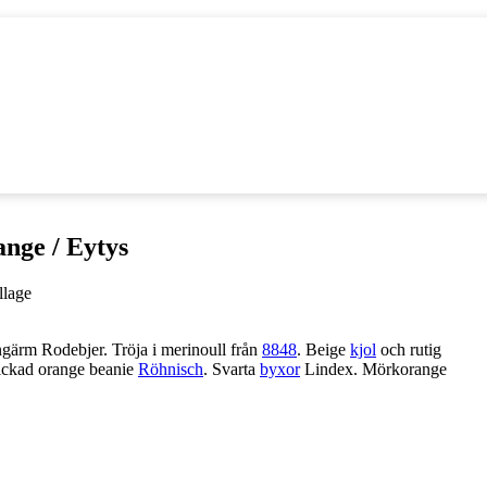
ange / Eytys
gärm Rodebjer. Tröja i merinoull från
8848
. Beige
kjol
och rutig
tickad orange beanie
Röhnisch
. Svarta
byxor
Lindex. Mörkorange