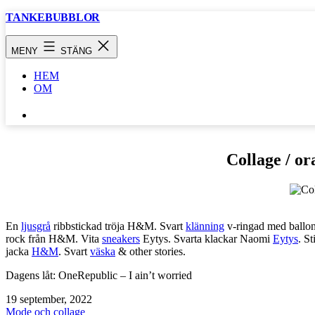
Hoppa
TANKEBUBBLOR
till
innehåll
MENY
STÄNG
HEM
OM
SÖK
…
Collage / or
En
ljusgrå
ribbstickad tröja H&M. Svart
klänning
v-ringad med ballon
rock från H&M. Vita
sneakers
Eytys. Svarta klackar Naomi
Eytys
. S
jacka
H&M
. Svart
väska
& other stories.
Dagens låt: OneRepublic – I ain’t worried
Publicerat
19 september, 2022
den
Kategoriserat
Mode och collage