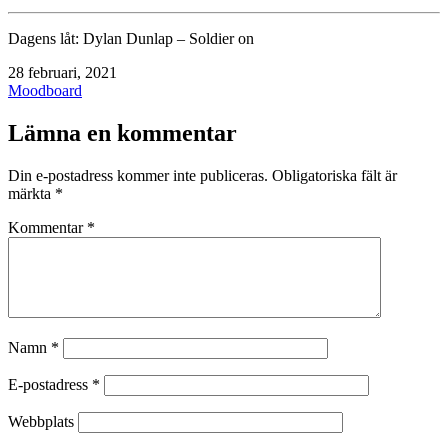
Dagens låt: Dylan Dunlap – Soldier on
Publicerat
28 februari, 2021
den
Kategoriserat
Moodboard
som
Lämna en kommentar
Din e-postadress kommer inte publiceras.
Obligatoriska fält är
märkta
*
Kommentar
*
Namn
*
E-postadress
*
Webbplats