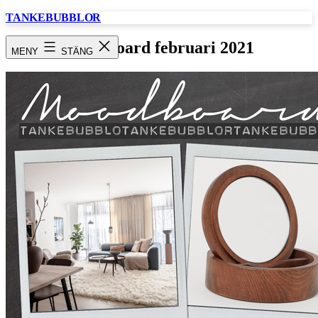
Hoppa
TANKEBUBBLOR
till
innehåll
Moodboard februari 2021
MENY
STÄNG