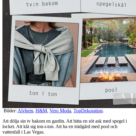
Bilder:
Alvhem
,
H&M
,
Vero Moda
,
TopDekoration
.
Att dölja sin tv bakom en gardin. Att hitta en söt ask med spegel i
locket. Att klä sig ton-i-ton. Att ha en trädgård med pool och
vattenfall i Las Vegas.