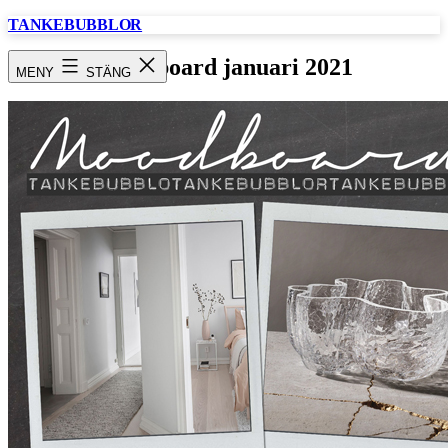
Hoppa
TANKEBUBBLOR
till
innehåll
Moodboard januari 2021
MENY
STÄNG