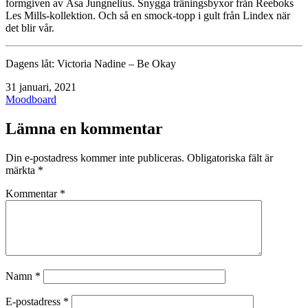
formgiven av Åsa Jungnelius. Snygga träningsbyxor från Reeboks
Les Mills-kollektion. Och så en smock-topp i gult från Lindex när
det blir vår.
Dagens låt: Victoria Nadine – Be Okay
Publicerat
31 januari, 2021
den
Kategoriserat
Moodboard
som
Lämna en kommentar
Din e-postadress kommer inte publiceras.
Obligatoriska fält är
märkta
*
Kommentar
*
Namn
*
E-postadress
*