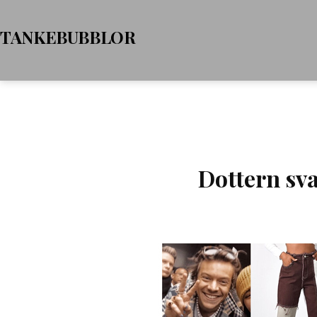
Hoppa
TANKEBUBBLOR
till
innehåll
Dottern sva