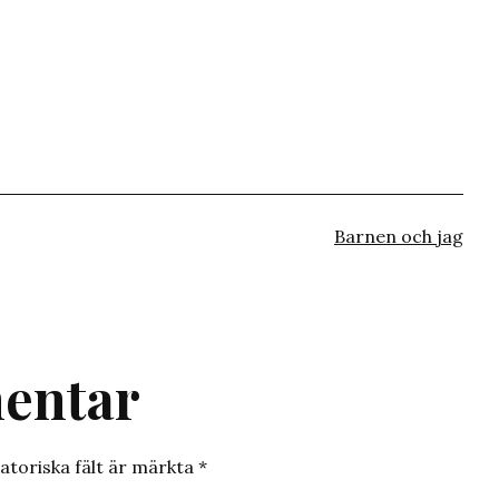
Kategoriserat
Barnen och jag
som
entar
atoriska fält är märkta
*