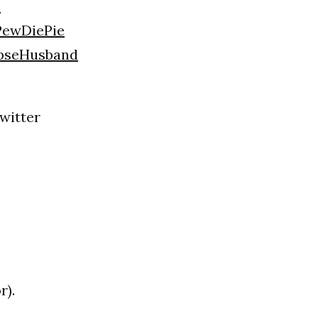
n
PewDiePie
pseHusband
Twitter
r).