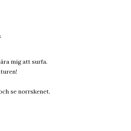
s
lära mig att surfa.
aturen!
 och se norrskenet.