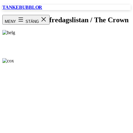
Hoppa
TANKEBUBBLOR
till
innehåll
Trevlig helg! / fredagslistan / The Crown
MENY
STÄNG