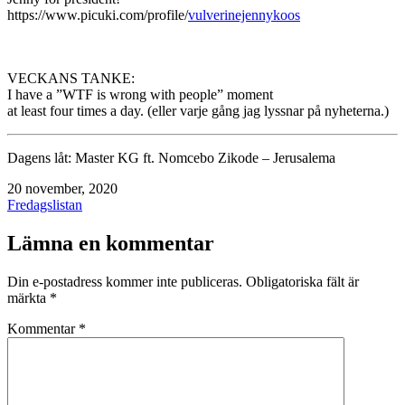
https://www.picuki.com/profile/
vulverinejennykoos
VECKANS TANKE:
I have a ”WTF is wrong with people” moment
at least four times a day. (eller varje gång jag lyssnar på nyheterna.)
Dagens låt: Master KG ft. Nomcebo Zikode – Jerusalema
Publicerat
20 november, 2020
den
Kategoriserat
Fredagslistan
som
Lämna en kommentar
Din e-postadress kommer inte publiceras.
Obligatoriska fält är
märkta
*
Kommentar
*