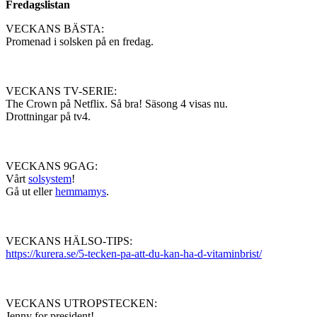
Fredagslistan
VECKANS BÄSTA:
Promenad i solsken på en fredag.
VECKANS TV-SERIE:
The Crown på Netflix. Så bra! Säsong 4 visas nu.
Drottningar på tv4.
VECKANS 9GAG:
Vårt
solsystem
!
Gå ut eller
hemmamys
.
VECKANS HÄLSO-TIPS:
https://kurera.se/5-tecken-pa-att-du-kan-ha-d-vitaminbrist/
VECKANS UTROPSTECKEN:
Jenny for president!