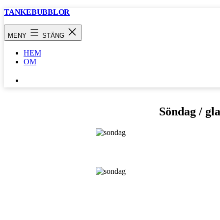
Hoppa
TANKEBUBBLOR
till
innehåll
MENY
STÄNG
HEM
OM
SÖK
…
Söndag / gla