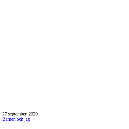
Publicerat
27 september, 2020
den
Kategoriserat
Barnen och jag
som