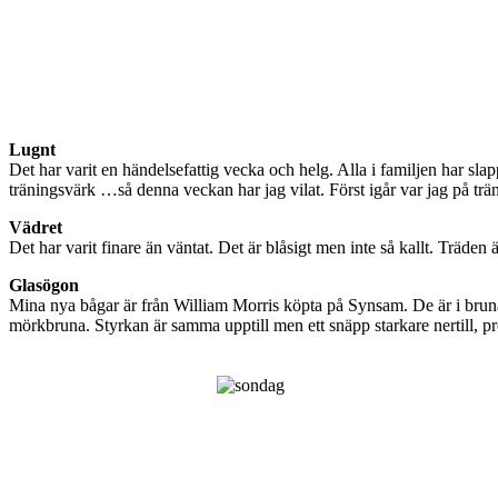
Lugnt
Det har varit en händelsefattig vecka och helg. Alla i familjen har slap
träningsvärk …så denna veckan har jag vilat. Först igår var jag på tr
Vädret
Det har varit finare än väntat. Det är blåsigt men inte så kallt. Träden 
Glasögon
Mina nya bågar är från William Morris köpta på Synsam. De är i bruna t
mörkbruna. Styrkan är samma upptill men ett snäpp starkare nertill, p