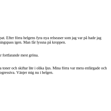
pat. Efter förra helgens fyra nya relseaser som jag var på hade jag
äningspass igen. Man får lyssna på kroppen.
är fortfarande mest gröna.
oner och skiftar lite i olika ljus. Mina förra var mera enfärgade och
rogressiva. Vänjer mig nu i helgen.