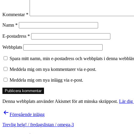
Kommentar
*
Namn
*
E-postadress
*
Webbplats
Spara mitt namn, min e-postadress och webbplats i denna webbläsa
Meddela mig om nya kommentarer via e-post.
Meddela mig om nya inlägg via e-post.
Denna webbplats använder Akismet för att minska skräppost.
Lär dig
Inläggsnavigering
Föregående inlägg
Trevlig helg! / fredagslistan / omega-3