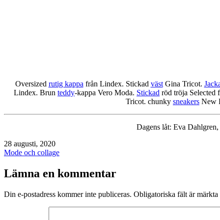
Oversized
rutig kappa
från Lindex. Stickad
väst
Gina Tricot.
Jack
Lindex. Brun
teddy
-kappa Vero Moda.
Stickad
röd tröja Selecte
Tricot. chunky
sneakers
New B
Dagens låt: Eva Dahlgren,
Publicerat
28 augusti, 2020
den
Kategoriserat
Mode och collage
som
Lämna en kommentar
Din e-postadress kommer inte publiceras.
Obligatoriska fält är märkta