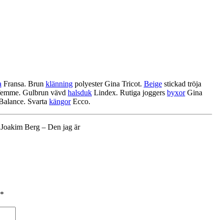
a
Fransa. Brun
klänning
polyester Gina Tricot.
Beige
stickad tröja
d femme. Gulbrun vävd
halsduk
Lindex. Rutiga joggers
byxor
Gina
alance. Svarta
kängor
Ecco.
 Joakim Berg – Den jag är
*