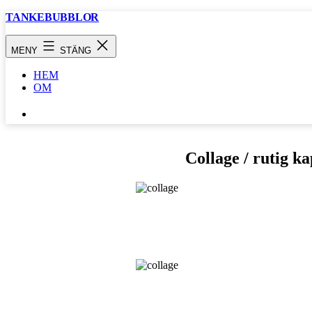
Hoppa
TANKEBUBBLOR
till
innehåll
MENY
STÄNG
HEM
OM
SÖK
…
Collage / rutig ka