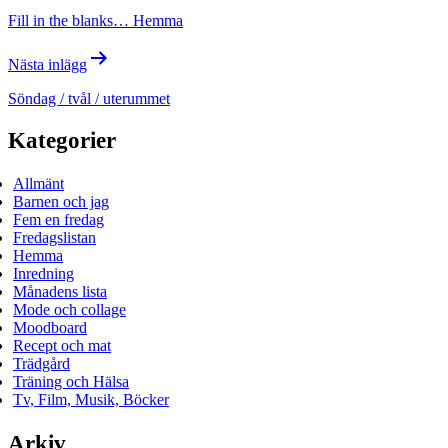
Fill in the blanks… Hemma
Nästa inlägg
Söndag / tvål / uterummet
Kategorier
Allmänt
Barnen och jag
Fem en fredag
Fredagslistan
Hemma
Inredning
Månadens lista
Mode och collage
Moodboard
Recept och mat
Trädgård
Träning och Hälsa
Tv, Film, Musik, Böcker
Arkiv