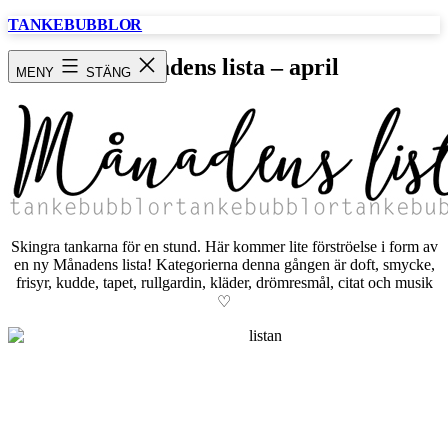
Hoppa
TANKEBUBBLOR
till
innehåll
Månadens lista – april
MENY
STÄNG
Skingra tankarna för en stund. Här kommer lite förströelse i form av
en ny Månadens lista! Kategorierna denna gången är doft, smycke,
frisyr, kudde, tapet, rullgardin, kläder, drömresmål, citat och musik
♡