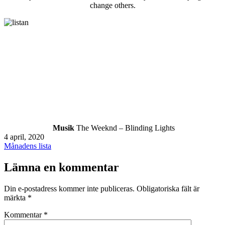
change others.
Musik
The Weeknd – Blinding Lights
Publicerat
4 april, 2020
den
Kategoriserat
Månadens lista
som
Lämna en kommentar
Din e-postadress kommer inte publiceras.
Obligatoriska fält är
märkta
*
Kommentar
*