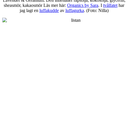
Lavender & Geranium. Den innehåller rapsolja, kokosolja, glycerin,
sheasmör, kakaosmör Läs mer här:
Organics by Sara
. I
tvålfatet
har
jag lagt en
luffakudde
av
luffagurka
. (Foto: Nilla)