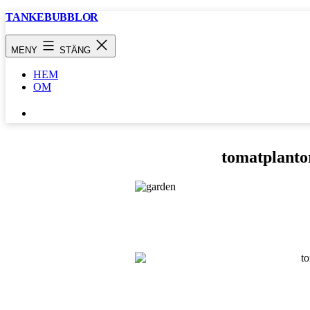
Hoppa
TANKEBUBBLOR
till
innehåll
MENY
STÄNG
HEM
OM
SÖK
…
tomatplanto