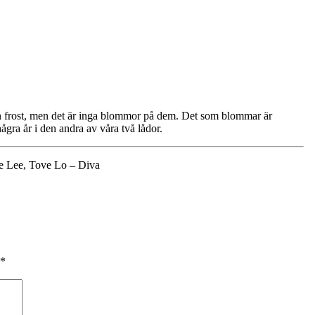
ån frost, men det är inga blommor på dem. Det som blommar är
ågra år i den andra av våra två lådor.
e Lee, Tove Lo – Diva
*