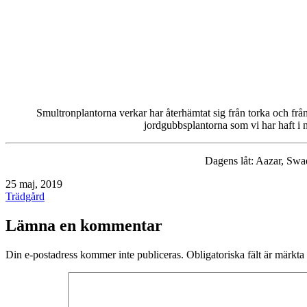
Smultronplantorna verkar har återhämtat sig från torka och fr
jordgubbsplantorna som vi har haft i n
Dagens låt: Aazar, Swa
Publicerat
25 maj, 2019
den
Kategoriserat
Trädgård
som
Lämna en kommentar
Din e-postadress kommer inte publiceras.
Obligatoriska fält är märkta