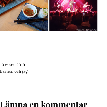
Publicerat
10 mars, 2019
den
Kategoriserat
Barnen och jag
som
Lämna en kommentar