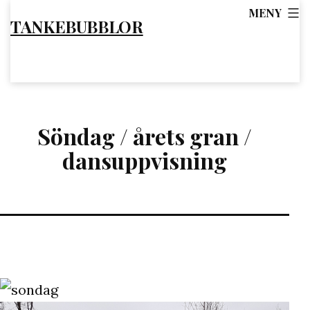
Hoppa
MENY
TANKEBUBBLOR
till
innehåll
Söndag / årets gran /
dansuppvisning