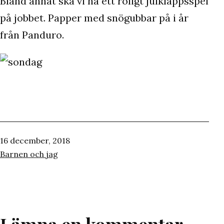
Bland annat ska vi ha ett roligt julklappsspel
på jobbet. Papper med snögubbar på i år
från Panduro.
Publicerat
16 december, 2018
den
Kategoriserat
Barnen och jag
som