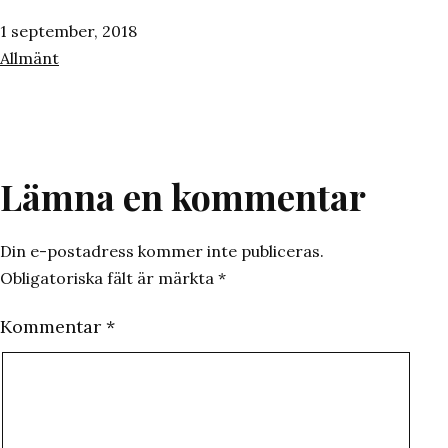
Publicerat
1 september, 2018
den
Kategoriserat
Allmänt
som
Lämna en kommentar
Din e-postadress kommer inte publiceras.
Obligatoriska fält är märkta
*
Kommentar
*