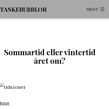
Hoppa
TANKEBUBBLOR
MENY
till
innehåll
Sommartid eller vintertid
året om?
Bild: