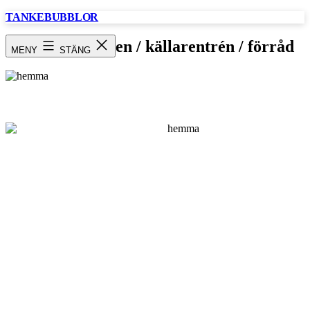
Hoppa
TANKEBUBBLOR
till
innehåll
hallen i källaren / källarentrén / förråd
MENY
STÄNG