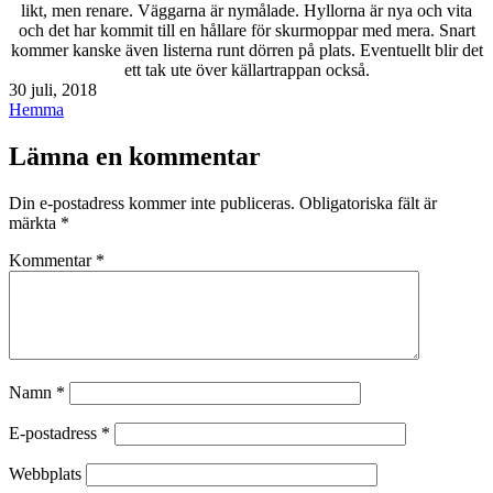
likt, men renare. Väggarna är nymålade. Hyllorna är nya och vita
och det har kommit till en hållare för skurmoppar med mera. Snart
kommer kanske även listerna runt dörren på plats. Eventuellt blir det
ett tak ute över källartrappan också.
Publicerat
30 juli, 2018
den
Kategoriserat
Hemma
som
Lämna en kommentar
Din e-postadress kommer inte publiceras.
Obligatoriska fält är
märkta
*
Kommentar
*
Namn
*
E-postadress
*
Webbplats