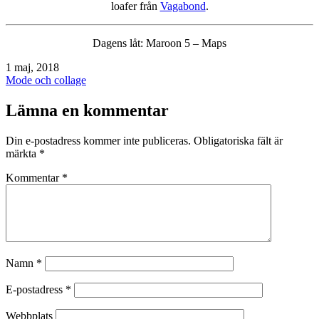
loafer från
Vagabond
.
Dagens låt: Maroon 5 – Maps
Publicerat
1 maj, 2018
den
Kategoriserat
Mode och collage
som
Lämna en kommentar
Din e-postadress kommer inte publiceras.
Obligatoriska fält är
märkta
*
Kommentar
*
Namn
*
E-postadress
*
Webbplats