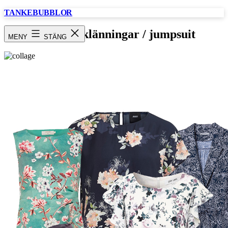
Hoppa
TANKEBUBBLOR
till
innehåll
Collage / klänningar / jumpsuit
MENY
STÄNG