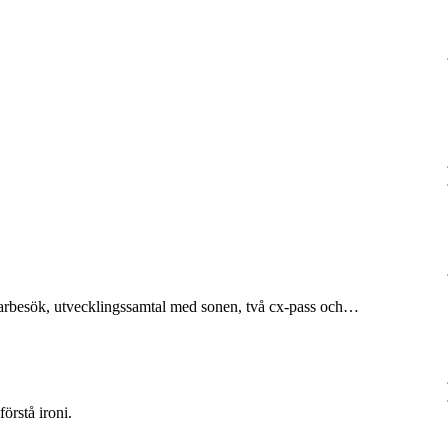
äkarbesök, utvecklingssamtal med sonen, två cx-pass och…
örstå ironi.