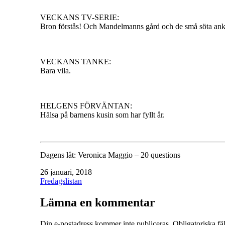
VECKANS TV-SERIE:
Bron förstås! Och Mandelmanns gård och de små söta ank
VECKANS TANKE:
Bara vila.
HELGENS FÖRVÄNTAN:
Hälsa på barnens kusin som har fyllt år.
Dagens låt: Veronica Maggio – 20 questions
Publicerat
26 januari, 2018
den
Kategoriserat
Fredagslistan
som
Lämna en kommentar
Din e-postadress kommer inte publiceras.
Obligatoriska fä