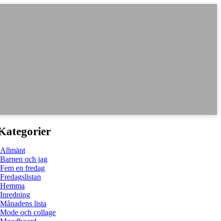
Kategorier
Allmänt
Barnen och jag
Fem en fredag
Fredagslistan
Hemma
Inredning
Månadens lista
Mode och collage