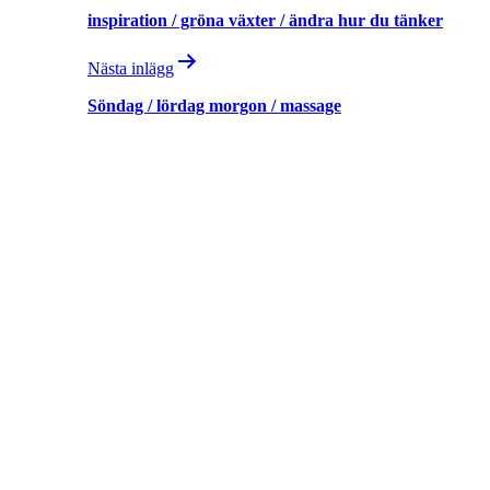
inspiration / gröna växter / ändra hur du tänker
Nästa inlägg
Söndag / lördag morgon / massage