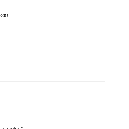
orna.
lt är märkta
*