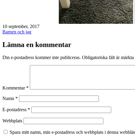
Publicerat
10 september, 2017
den
Kategoriserat
Barnen och jag
som
Lämna en kommentar
Din e-postadress kommer inte publiceras.
Obligatoriska fält är märkta
Kommentar
*
Namn
*
E-postadress
*
Webbplats
Spara mitt namn, min e-postadress och webbplats i denna webbläsa