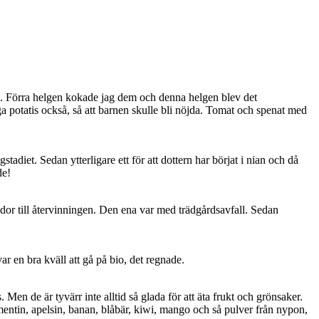
a. Förra helgen kokade jag dem och denna helgen blev det
a potatis också, så att barnen skulle bli nöjda. Tomat och spenat med
tadiet. Sedan ytterligare ett för att dottern har börjat i nian och då
de!
undor till återvinningen. Den ena var med trädgårdsavfall. Sedan
 en bra kväll att gå på bio, det regnade.
. Men de är tyvärr inte alltid så glada för att äta frukt och grönsaker.
mentin, apelsin, banan, blåbär, kiwi, mango och så pulver från nypon,