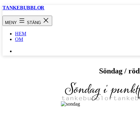
Hoppa
TANKEBUBBLOR
till
innehåll
MENY
STÄNG
HEM
OM
SÖK
…
Söndag / röd