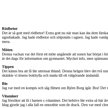
Rödbetor
Det är så gott med rödbetor! Extra gott nu när man kan äta dem färsk
ugnsbakade. Jag hade rödbetor och sötpotatis i ugnen. Jag hade vanlig
mera.
Möten
Denna vackan var det först ett möte angående att sonen har börjat i högs
är det dags för information om gymnasiet. Mycket info, men spännan
Tippen
Det känns bra att få lite utrensat ibland. Denna helgen blev det två r
skänkte vi tösens bokhylla och matta till ett välgörande ändamål.
Bio
Jag var med en kompis och såg filmen om Björn Borg igår. Bra! Det var
Vitaminer
Jag försöker att få i barnen c-vitaminer. Det behövs lite extra så här års
Idag gjorde jag i alla fall en smoothie som de drack. Den var med cle