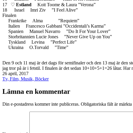
17 ♡
Estland
Koit Toome & Laura ”Verona”
18 Israel Imri Ziv ”I Feel Alive”
Finalen
Frankrike Alma ”Requiem”
Italien Francesco Gabbani ”Occidentali’s Karma”
Spanien Manuel Navarro ”Do It For Your Lover”
Storbritannien Lucie Jones ”Never Give Up on You”
Tyskland Levina ”Perfect Life”
Ukraina O.Torvald ”Time”
Den 9 och 11 maj är det dags för semifinaler och den 13 maj är den stor
jag tror på är i fetstil. I finalen är det sedan 10+10+5+1=26 låtar. Har
Publicerat
26 april, 2017
den
Kategoriserat
Tv, Film, Musik, Böcker
som
Lämna en kommentar
Din e-postadress kommer inte publiceras.
Obligatoriska fält är märkta