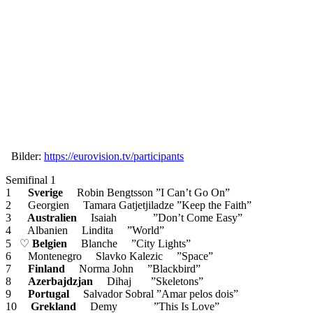
Bilder:
https://eurovision.tv/participants
Semifinal 1
1
Sverige
Robin Bengtsson ”I Can’t Go On”
2 Georgien Tamara Gatjetjiladze ”Keep the Faith”
3
Australien
Isaiah ”Don’t Come Easy”
4 Albanien Lindita ”World”
5 ♡
Belgien
Blanche ”City Lights”
6 Montenegro Slavko Kalezic ”Space”
7
Finland
Norma John ”Blackbird”
8
Azerbajdzjan
Dihaj ”Skeletons”
9
Portugal
Salvador Sobral ”Amar pelos dois”
10
Grekland
Demy ”This Is Love”