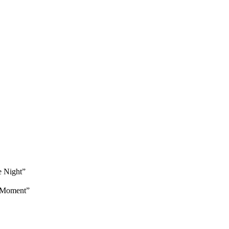
f the Night”
The Moment”