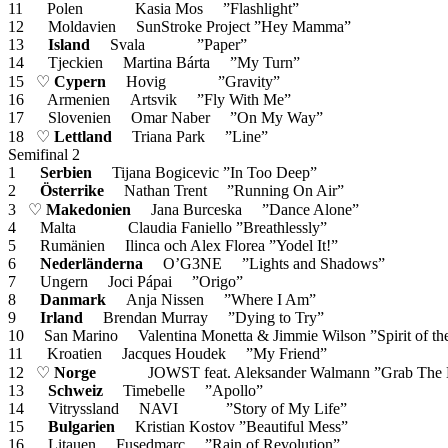
11 Polen Kasia Mos ”Flashlight”
12 Moldavien SunStroke Project ”Hey Mamma”
13
Island
Svala ”Paper”
14 Tjeckien Martina Bárta ”My Turn”
15 ♡
Cypern
Hovig ”Gravity”
16 Armenien Artsvik ”Fly With Me”
17 Slovenien Omar Naber ”On My Way”
18 ♡
Lettland
Triana Park ”Line”
Semifinal 2
1
Serbien
Tijana Bogicevic ”In Too Deep”
2
Österrike
Nathan Trent ”Running On Air”
3 ♡
Makedonien
Jana Burceska ”Dance Alone”
4 Malta Claudia Faniello ”Breathlessly”
5 Rumänien Ilinca och Alex Florea ”Yodel It!”
6
Nederländerna
O’G3NE ”Lights and Shadows”
7 Ungern Joci Pápai ”Origo”
8
Danmark
Anja Nissen ”Where I Am”
9
Irland
Brendan Murray ”Dying to Try”
10 San Marino Valentina Monetta & Jimmie Wilson ”Spirit o
11 Kroatien Jacques Houdek ”My Friend”
12 ♡
Norge
JOWST feat. Aleksander Walmann ”Grab 
13
Schweiz
Timebelle ”Apollo”
14 Vitryssland NAVI ”Story of My Life”
15
Bulgarien
Kristian Kostov ”Beautiful Mess”
16 Litauen Fusedmarc ”Rain of Revolution”