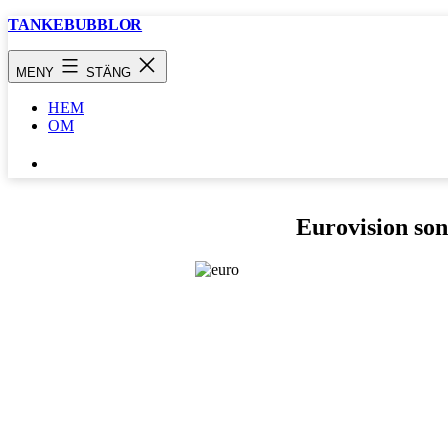
Hoppa
TANKEBUBBLOR
till
innehåll
MENY
STÄNG
HEM
OM
SÖK
…
Eurovision son