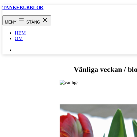
Hoppa
TANKEBUBBLOR
till
innehåll
MENY
STÄNG
HEM
OM
SÖK
…
Vänliga veckan / bl