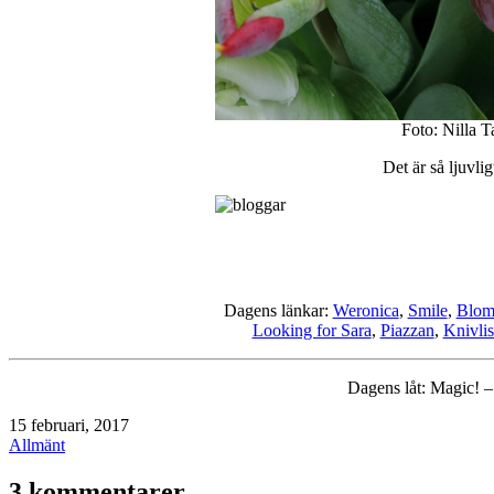
Foto: Nilla 
Det är så ljuvli
Dagens länkar:
Weronica
,
Smile
,
Blom
Looking for Sara
,
Piazzan
,
Knivlis
Dagens låt: Magic! –
Publicerat
15 februari, 2017
den
Kategoriserat
Allmänt
som
3 kommentarer