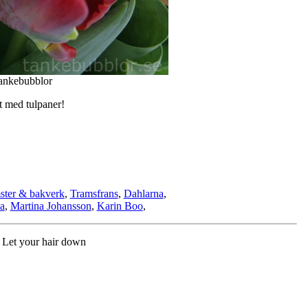
Tankebubblor
gt med tulpaner!
ster & bakverk
,
Tramsfrans
,
Dahlarna
,
a
,
Martina Johansson
,
Karin Boo
,
 Let your hair down