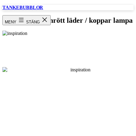
Hoppa
TANKEBUBBLOR
till
innehåll
inspiration / vinrött läder / koppar lampa
MENY
STÄNG