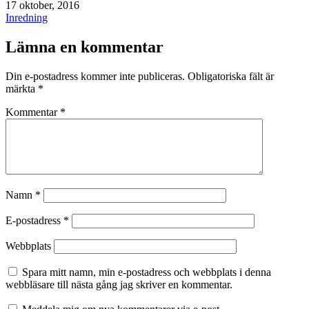
Publicerat
17 oktober, 2016
den
Kategoriserat
Inredning
som
Lämna en kommentar
Din e-postadress kommer inte publiceras.
Obligatoriska fält är
märkta
*
Kommentar
*
Namn
*
E-postadress
*
Webbplats
Spara mitt namn, min e-postadress och webbplats i denna
webbläsare till nästa gång jag skriver en kommentar.