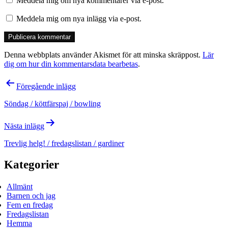
Meddela mig om nya kommentarer via e-post.
Meddela mig om nya inlägg via e-post.
Denna webbplats använder Akismet för att minska skräppost.
Lär
dig om hur din kommentarsdata bearbetas
.
Inläggsnavigering
Föregående inlägg
Söndag / köttfärspaj / bowling
Nästa inlägg
Trevlig helg! / fredagslistan / gardiner
Kategorier
Allmänt
Barnen och jag
Fem en fredag
Fredagslistan
Hemma