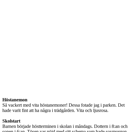
Höstanemon
Så vackert med vita höstanemoner! Dessa fotade jag i parken. Det
hade varit fint att ha några i trädgården. Vita och ljusrosa.
Skolstart
Barnen började höstterminen i skolan i måndags. Dottern i 8:an och
sonen i 6:an. Tösen var nöjd med sitt schema som hade sovmorgon