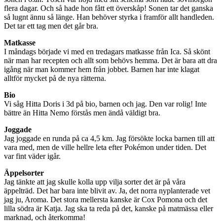
flera dagar. Och så hade hon fått ett överskåp! Sonen tar det ganska
så lugnt ännu så länge. Han behöver styrka i framför allt handleden.
Det tar ett tag men det går bra.
Matkasse
I måndags började vi med en tredagars matkasse från Ica. Så skönt
när man har recepten och allt som behövs hemma. Det är bara att dra
igång när man kommer hem från jobbet. Barnen har inte klagat
alltför mycket på de nya rätterna.
Bio
Vi såg Hitta Doris i 3d på bio, barnen och jag. Den var rolig! Inte
bättre än Hitta Nemo förstås men ändå väldigt bra.
Joggade
Jag joggade en runda på ca 4,5 km. Jag försökte locka barnen till att
vara med, men de ville hellre leta efter Pokémon under tiden. Det
var fint väder igår.
Äppelsorter
Jag tänkte att jag skulle kolla upp vilja sorter det är på våra
äppelträd. Det har bara inte blivit av. Ja, det norra nyplanterade vet
jag ju, Aroma. Det stora mellersta kanske är Cox Pomona och det
lilla södra är Katja. Jag ska ta reda på det, kanske på matmässa eller
marknad, och återkomma!