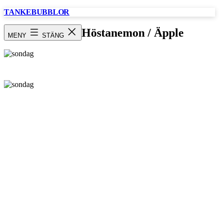
Hoppa
TANKEBUBBLOR
till
innehåll
Söndag / Höstanemon / Äpple
MENY
STÄNG