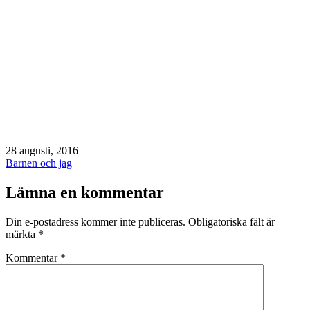
Publicerat
28 augusti, 2016
den
Kategoriserat
Barnen och jag
som
Lämna en kommentar
Din e-postadress kommer inte publiceras.
Obligatoriska fält är
märkta
*
Kommentar
*