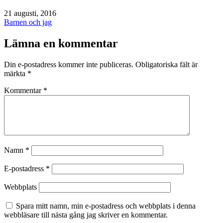
Publicerat
21 augusti, 2016
den
Kategoriserat
Barnen och jag
som
Lämna en kommentar
Din e-postadress kommer inte publiceras.
Obligatoriska fält är
märkta
*
Kommentar
*
Namn
*
E-postadress
*
Webbplats
Spara mitt namn, min e-postadress och webbplats i denna
webbläsare till nästa gång jag skriver en kommentar.