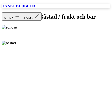
Hoppa
TANKEBUBBLOR
till
innehåll
Söndag / Båstad / frukt och bär
MENY
STÄNG