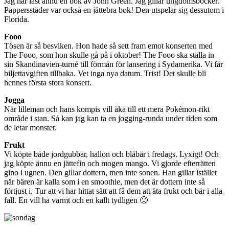
Jag har läst ännu en bok av John Green. Jag gillar ungdomsböcker.
Pappersstäder var också en jättebra bok! Den utspelar sig dessutom i
Florida.
Fooo
Tösen är så besviken. Hon hade så sett fram emot konserten med
The Fooo, som hon skulle gå på i oktober! The Fooo ska ställa in
sin Skandinavien-turné till förmån för lansering i Sydamerika. Vi får
biljettavgiften tillbaka. Vet inga nya datum. Trist! Det skulle bli
hennes första stora konsert.
Jogga
När lilleman och hans kompis vill åka till ett mera Pokémon-rikt
område i stan. Så kan jag kan ta en jogging-runda under tiden som
de letar monster.
Frukt
Vi köpte både jordgubbar, hallon och blåbär i fredags. Lyxigt! Och
jag köpte ännu en jättefin och mogen mango. Vi gjorde efterrätten
gino i ugnen. Den gillar dottern, men inte sonen. Han gillar istället
när bären är kalla som i en smoothie, men det är dottern inte så
förtjust i. Tur att vi har hittat sätt att få dem att äta frukt och bär i alla
fall. En vill ha varmt och en kallt tydligen 🙂