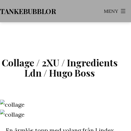
Hoppa
TANKEBUBBLOR
MENY
till
innehåll
Collage / 2XU / Ingredients
Ldn / Hugo Boss
En ärmlös topp med
volang
från Lindex.