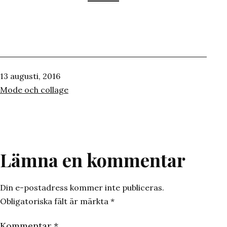
Publicerat
13 augusti, 2016
den
Kategoriserat
Mode och collage
som
Lämna en kommentar
Din e-postadress kommer inte publiceras.
Obligatoriska fält är märkta
*
Kommentar
*