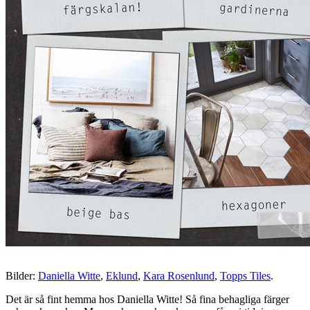
Bilder:
Daniella Witte
,
Eklund
,
Kara Rosenlund
,
Topps Tiles
.
Det är så fint hemma hos Daniella Witte! Så fina behagliga färger