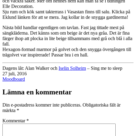
och vackra saker. Mer om hennes hem kan man få se i tidningen
Elle Decoration.
Sju rum och kök samt takterrass i Vasastan finns till salu. Klicka på
Eklund länken för att se mera. Jag kollar in de snygga gardinerna!
Nästa bild handlar egentligen om tavlan. Fast jag tittade mest på
sängkläderna. Det känns som om beige är det nya gråa. Det är fina
färger ihop att plocka in lite beige tillsammans med grå och blå i alla
fall.
Hexagon-formad marmor på golvet och den snygga övergången till
trägolvet var inspirerade! Passar bra i en hall.
Dagens låt: Alan Walker och
Iselin Solheim
– Sing me to sleep
Publicerat
27 juli, 2016
den
Kategoriserat
Moodboard
som
Lämna en kommentar
Din e-postadress kommer inte publiceras.
Obligatoriska fält är
märkta
*
Kommentar
*