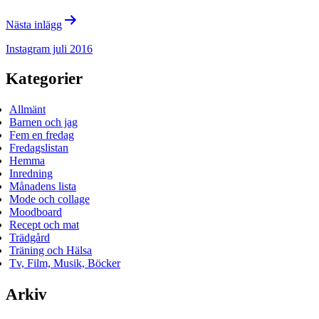
Nästa inlägg
Instagram juli 2016
Kategorier
Allmänt
Barnen och jag
Fem en fredag
Fredagslistan
Hemma
Inredning
Månadens lista
Mode och collage
Moodboard
Recept och mat
Trädgård
Träning och Hälsa
Tv, Film, Musik, Böcker
Arkiv