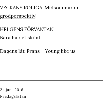
VECKANS ROLIGA: Midsommar ur
grodperspektiv
!
HELGENS FÖRVÄNTAN:
Bara ha det skönt.
Dagens låt: Frans – Young like us
Publicerat
24 juni, 2016
den
Kategoriserat
Fredagslistan
som