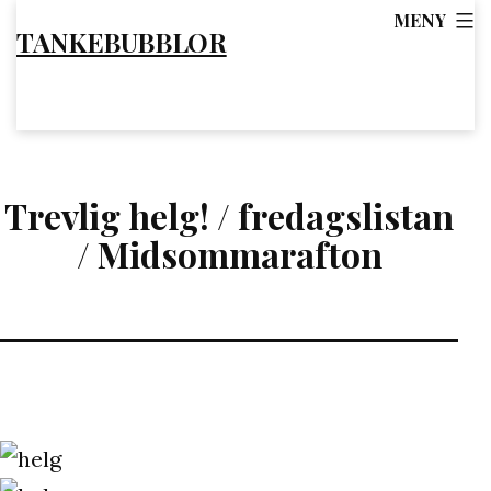
Hoppa
MENY
TANKEBUBBLOR
till
innehåll
Trevlig helg! / fredagslistan
/ Midsommarafton