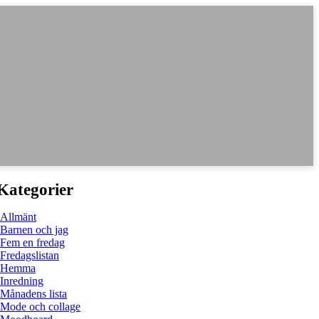
Kategorier
Allmänt
Barnen och jag
Fem en fredag
Fredagslistan
Hemma
Inredning
Månadens lista
Mode och collage