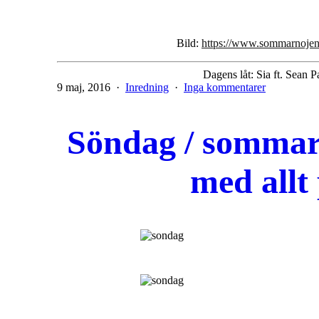
Bild:
https://www.sommarnojen
Dagens låt: Sia ft. Sean P
Publicerat
Kategoriserat
till
9 maj, 2016
Inredning
Inga kommentarer
den
som
inspiration
/
gardiner
Söndag / sommarv
/
barnrum
med allt