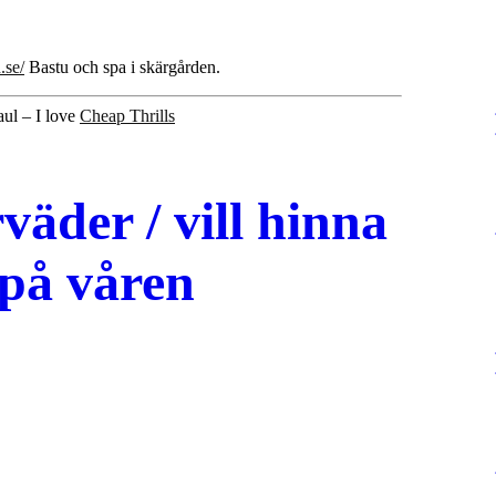
.se/
Bastu och spa i skärgården.
aul – I love
Cheap Thrills
äder / vill hinna
 på våren