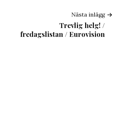
ing
Nästa inlägg
Trevlig helg! /
fredagslistan / Eurovision