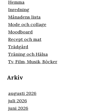
Hemma
Inredning
Månadens lista
Mode och collage
Moodboard
Recept och mat
Trädgård
Träning och Hälsa
Tv, Film, Musik, Böcker
Arkiv
augusti 2026
juli 2026
juni 2026