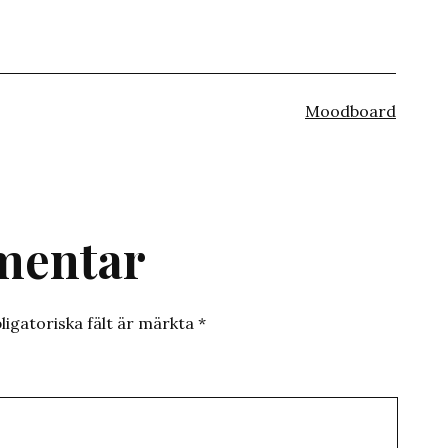
Kategoriserat
Moodboard
som
mentar
ligatoriska fält är märkta
*