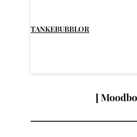
Hoppa
till
innehåll
TANKEBUBBLOR
[ Moodbo