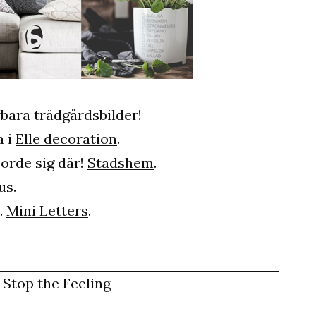
bara trädgårdsbilder!
a i
Elle decoration
.
jorde sig där!
Stadshem
.
us.
.
Mini Letters
.
 Stop the Feeling