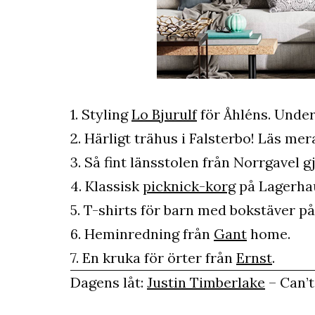
1. Styling
Lo Bjurulf
för Åhléns. Under
2. Härligt trähus i Falsterbo! Läs mer
3. Så fint länsstolen från Norrgavel g
4. Klassisk
picknick-korg
på Lagerha
5. T-shirts för barn med bokstäver på
6. Heminredning från
Gant
home.
7. En kruka för örter från
Ernst
.
Dagens låt:
Justin Timberlake
– Can’t