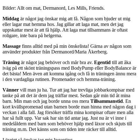
Bilder: Allt om mat, Dermanord, Les Mills, Friends.
Middag
är något jag önskar mig att få. Någon som bjuder ut mig
eller lagar mat hemma hos. Jag gillar att laga mat, men det jag
uppskattar mest är att få hjälp. Att laga mat tillsammans är oftast
roligare, inte bara på helgerna.
Massage
finns alltid med på min önskelista! Gärna av någon som
använder produkter från Dermanord/Maria Åkerberg.
Träning
är något jag behöver och mår bra av.
Egentid
till att åka
iväg på ett skönt träningspass med BodyPump eller BodyBalance är
det bästa! Men även att komma igång och få in träningen ännu mera
i den vardagliga rutinen. Promenader och hemma-träning.
Vänner
vill man ju ha. Tur att jag har trevliga jobbarkompisar med
tanke på att det är dem jag träffar mest. Sedan går min tid åt mina
barn. Min man och jag borde unna oss mera
Tillsammanstid
. En
kort kvällspromenad utan barnen borde man hinna med någon dag i
veckan i alla fall. Jag försöker träffa mina kompisar oftare men alla
har så fullt upp. Var sak har sin tid antar jag. Just nu är vi inne i
medelåldern med barn som behöver hjälp med läxor och skjuts till
träning m.m. Det känns som om tiden inte räcker till alltid.
I övrigt så önskar jag mig
Ingenting
.