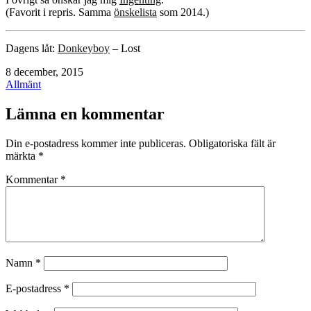
(Favorit i repris. Samma
önskelista
som 2014.)
Dagens låt:
Donkeyboy
– Lost
Publicerat
8 december, 2015
den
Kategoriserat
Allmänt
som
Lämna en kommentar
Din e-postadress kommer inte publiceras.
Obligatoriska fält är
märkta
*
Kommentar
*
Namn
*
E-postadress
*