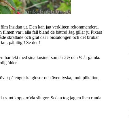
a film Insidan ut. Den kan jag verkligen rekommendera.
 filmen var i alla fall bland de bättre! Jag gillar ju Pixars
de skrattade och grät där i biosalongen och det brukar
 kul, påhittigt! Se den!
nen har lekt med sina kusiner som är 2½ och ½ år gamla.
lig ålder.
 övar på engelska glosor och även tyska, multiplikation,
onda samt kopparröda slingor. Sedan tog jag en liten runda