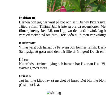
Insidan ut
Barnen och jag har varit på bio och sett Disney Pixars ny
Jättebra film! Tillägg: Jag är inte så bra på recensioner. Men
filmer jättemycket. Liksom Upp var denna tänkvärd. Jag bå
vara ett tecken på bra film. Hela idén till filmen var väldigt
Kusinträff
Vi har varit och hälsat på Ps syrra och hennes familj. Bar
Så mysigt att gosa med den där lille ½-åringen! Det är en ro
Läxor
Nu är höstterminen igång och barnen har läxor att läsa. Vi
stavning med mera.
Frissan
Jag har inte klippt av så mycket på håret. Det bliv lite bl
på stan också.