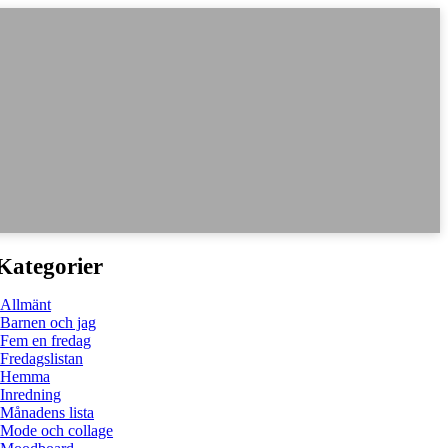
Kategorier
Allmänt
Barnen och jag
Fem en fredag
Fredagslistan
Hemma
Inredning
Månadens lista
Mode och collage