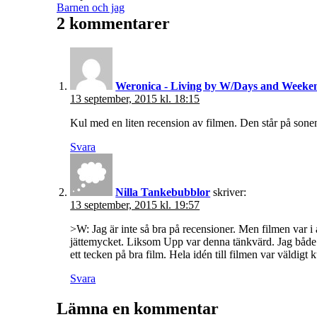
den
Kategoriserat
Barnen och jag
som
2 kommentarer
Weronica - Living by W/Days and Weeke
13 september, 2015 kl. 18:15
Kul med en liten recension av filmen. Den står på sonens
Svara
Nilla Tankebubblor
skriver:
13 september, 2015 kl. 19:57
>W: Jag är inte så bra på recensioner. Men filmen var i al
jättemycket. Liksom Upp var denna tänkvärd. Jag både s
ett tecken på bra film. Hela idén till filmen var väldigt k
Svara
Lämna en kommentar