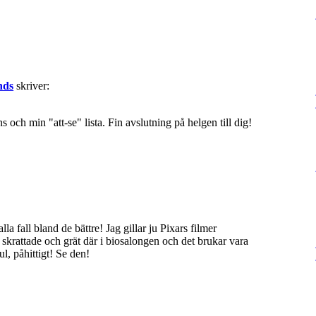
nds
skriver:
 och min "att-se" lista. Fin avslutning på helgen till dig!
la fall bland de bättre! Jag gillar ju Pixars filmer
krattade och grät där i biosalongen och det brukar vara
ul, påhittigt! Se den!