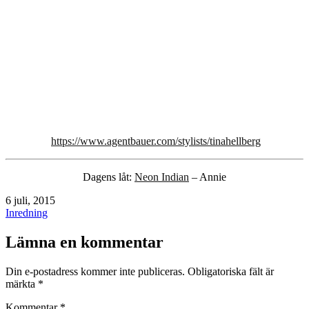
https://www.agentbauer.com/stylists/tinahellberg
Dagens låt:
Neon Indian
– Annie
Publicerat
6 juli, 2015
den
Kategoriserat
Inredning
som
Lämna en kommentar
Din e-postadress kommer inte publiceras.
Obligatoriska fält är
märkta
*
Kommentar
*