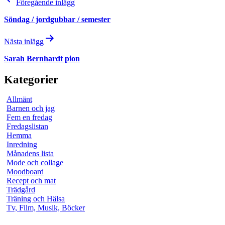
Föregående inlägg
Söndag / jordgubbar / semester
Nästa inlägg
Sarah Bernhardt pion
Kategorier
Allmänt
Barnen och jag
Fem en fredag
Fredagslistan
Hemma
Inredning
Månadens lista
Mode och collage
Moodboard
Recept och mat
Trädgård
Träning och Hälsa
Tv, Film, Musik, Böcker