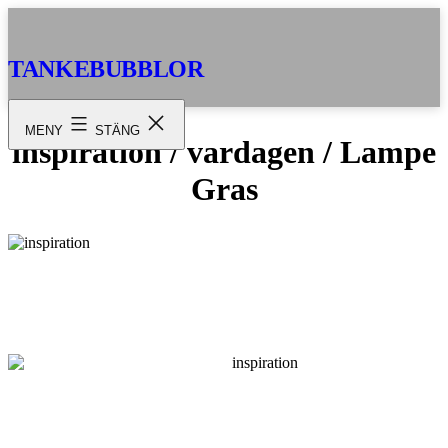
Hoppa
till
innehåll
TANKEBUBBLOR
MENY
STÄNG
inspiration / vardagen / Lampe
Gras