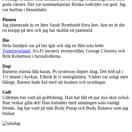
goda vänner. Det var sommarkänsla! Briska rosécider var god. Jag
var barfota i finsandaler.
Pionen
Jag planterade ju en liten Sarah Bernhardt förra året. Just nu är det
en knopp på den och jag har skaffat ett plantstöd.
Bio
Hela familjen var på bio igår och såg en film som hette
Tomorrowland
. Sci-Fi mystery äventyrsfilm. George Clooney och
Britt Robertson i huvudrollerna.
Dop
Barnens minsta lilla kusin, Ps systerson döptes idag. Det höll på i
1½ timme i kyrkan. Efteråt åt vi smörgåstårta. Vädret var soligt men
blåsigt. Barnen hade kul med sin kusiner och sysslingar.
Golf
Lilleman har varit på golfträning. Han har fått ett par nya skor också.
Han verkar gilla det! Han fortsätter med simningen som vanligt
förstås. Jag har varit på min Body Pump och Body Balance som jag
brukar.