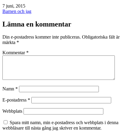
Publicerat
7 juni, 2015
den
Kategoriserat
Barnen och jag
som
Lämna en kommentar
Din e-postadress kommer inte publiceras.
Obligatoriska fält är
märkta
*
Kommentar
*
Namn
*
E-postadress
*
Webbplats
Spara mitt namn, min e-postadress och webbplats i denna
webbläsare till nästa gång jag skriver en kommentar.