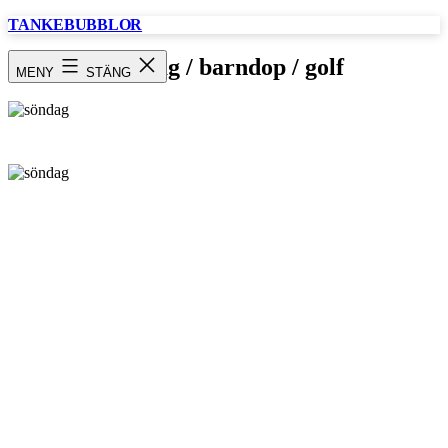
Hoppa
TANKEBUBBLOR
till
innehåll
Söndag / barndop / golf
MENY
STÄNG