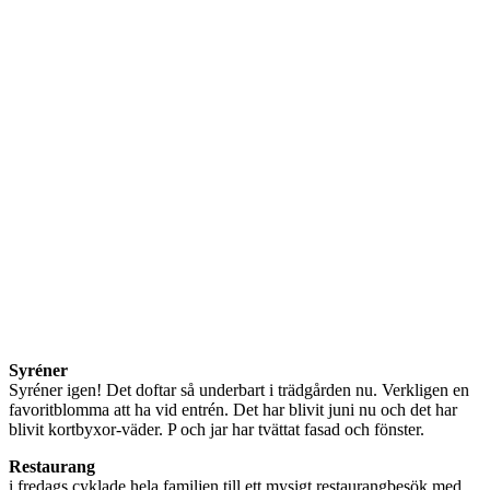
Syréner
Syréner igen! Det doftar så underbart i trädgården nu. Verkligen en
favoritblomma att ha vid entrén. Det har blivit juni nu och det har
blivit kortbyxor-väder. P och jar har tvättat fasad och fönster.
Restaurang
i fredags cyklade hela familjen till ett mysigt restaurangbesök med