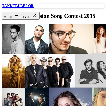
Hoppa
TANKEBUBBLOR
till
innehåll
ESC Eurovision Song Contest 2015
MENY
STÄNG