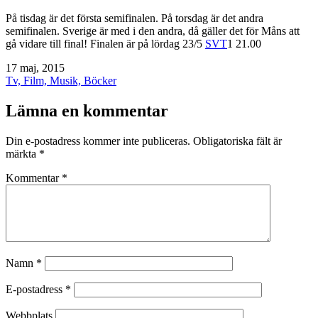
På tisdag är det första semifinalen. På torsdag är det andra
semifinalen. Sverige är med i den andra, då gäller det för Måns att
gå vidare till final! Finalen är på lördag 23/5
SVT
1 21.00
Publicerat
17 maj, 2015
den
Kategoriserat
Tv, Film, Musik, Böcker
som
Lämna en kommentar
Din e-postadress kommer inte publiceras.
Obligatoriska fält är
märkta
*
Kommentar
*
Namn
*
E-postadress
*
Webbplats