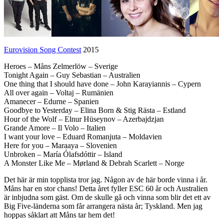
Eurovision Song Contest
2015
Heroes – Måns Zelmerlöw – Sverige
Tonight Again – Guy Sebastian – Australien
One thing that I should have done – John Karayiannis – Cypern
All over again – Voltaj – Rumänien
Amanecer – Edurne – Spanien
Goodbye to Yesterday – Elina Born & Stig Rästa – Estland
Hour of the Wolf – Elnur Hüseynov – Azerbajdzjan
Grande Amore – Il Volo – Italien
I want your love – Eduard Romanjuta – Moldavien
Here for you – Maraaya – Slovenien
Unbroken – María Ólafsdóttir – Island
A Monster Like Me – Mørland & Debrah Scarlett – Norge
Det här är min topplista tror jag. Någon av de här borde vinna i år.
Måns har en stor chans! Detta året fyller ESC 60 år och Australien
är inbjudna som gäst. Om de skulle gå och vinna som blir det ett av
Big Five-länderna som får arrangera nästa år; Tyskland. Men jag
hoppas såklart att Måns tar hem det!