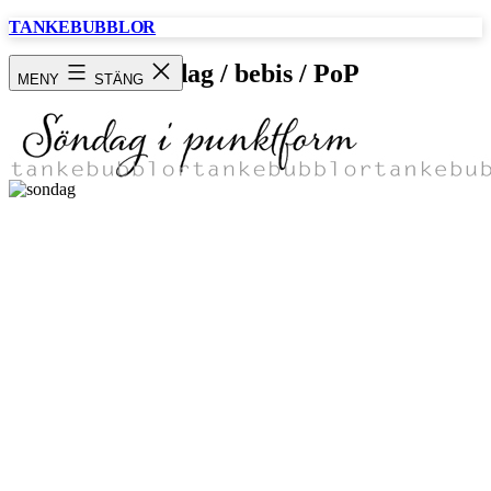
Hoppa
TANKEBUBBLOR
till
innehåll
Söndag / bebis / PoP
MENY
STÄNG