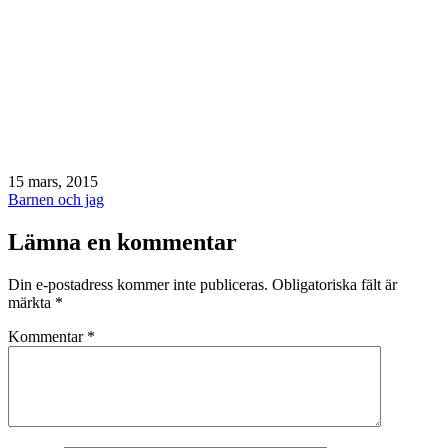
Publicerat
15 mars, 2015
den
Kategoriserat
Barnen och jag
som
Lämna en kommentar
Din e-postadress kommer inte publiceras.
Obligatoriska fält är
märkta
*
Kommentar
*