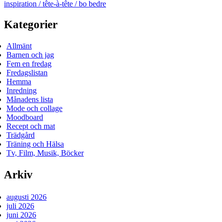
inspiration / tête-à-tête / bo bedre
Kategorier
Allmänt
Barnen och jag
Fem en fredag
Fredagslistan
Hemma
Inredning
Månadens lista
Mode och collage
Moodboard
Recept och mat
Trädgård
Träning och Hälsa
Tv, Film, Musik, Böcker
Arkiv
augusti 2026
juli 2026
juni 2026