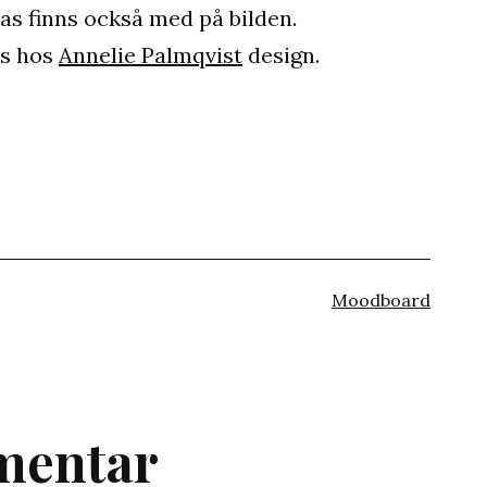
vas finns också med på bilden.
ns hos
Annelie Palmqvist
design.
Kategoriserat
Moodboard
som
mentar