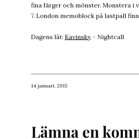
fina färger och mönster. Monstera i 
7. London memoblock på lastpall fin
Dagens låt:
Kavinsky
– Nightcall
Publicerat
14 januari, 2015
den
Lämna en kom