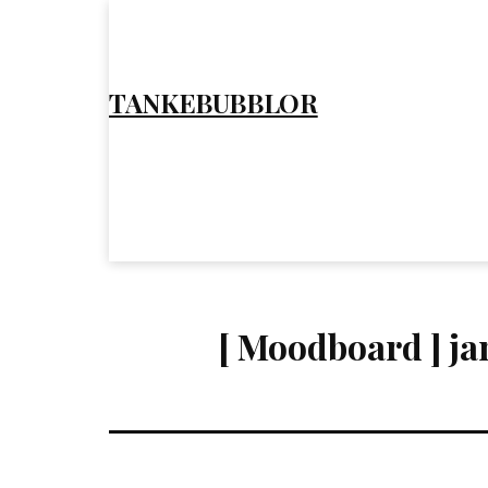
Hoppa
till
innehåll
TANKEBUBBLOR
[ Moodboard ] jan