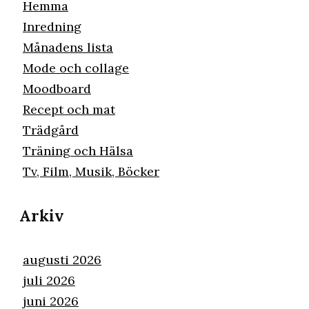
Hemma
Inredning
Månadens lista
Mode och collage
Moodboard
Recept och mat
Trädgård
Träning och Hälsa
Tv, Film, Musik, Böcker
Arkiv
augusti 2026
juli 2026
juni 2026