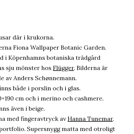
usar där i krukorna.
terna Fiona Wallpaper Botanic Garden.
d i Köpenhamns botaniska trädgård
nns sju mönster hos
Flügger
. Bilderna är
de av Anders Schønnemann.
inns både i porslin och i glas.
40×190 cm och i merino och cashmere.
nns även i beige.
rna med fingeravtryck av
Hanna Tunemar
.
portfolio. Supersnygg matta med otroligt