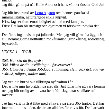
inlägg.
Jag tittar gärna på när Kalle Anka och hans vänner önskar God Jul.
Jag blir inspirarad av
Lotta Agaton
och hennes ganska så
minimalistiska, naturfärgade enkla julpynt.
Hiss: Jag ser fram emot ledighet och tid med familjen.
Diss: Det kan bli stressigt och dyrt men vi försöker undvika det.
Det finns inga måsten på julbordet. Men jag vill gärna ha ägg och
sill, hemmagjorda köttbullar, rödkålssallad, grönkålspaj, rödlökspaj,
brysselkål.
VECKA 1 – NYÅR
363. Hur ska du fira nyår?
364. Vilken är din inställning till fyrverkerier?
365. Utvärdera denna 356dagarsutmaning! (Hur gick det, vad var
svårast, roligast, tankar mm)
Jag vet inte hur vi ska tillbringa nyårsafton i år.
Det är inte min favoritdag på året alls. Jag gillar inte att vara hemma
och jag blir orolig av att vara hemifrån. Jag hatar smällare och
raketer!
Jag har varit hyffsat flitig med att svara på årets 365 frågor. Det har
inte runnit ut i sanden, det är jag alldeles för envis för. Det har varit