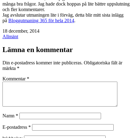
många bra frågor. Jag hade dock hoppas på lite bättre uppslutning
och fler kommentarer.
Jag avslutar utmaningen lite i förväg, detta blir mitt sista inlägg
på
Bloggutmaning 365 för hela 2014
.
Publicerat
18 december, 2014
den
Kategoriserat
Allmänt
som
Lämna en kommentar
Din e-postadress kommer inte publiceras.
Obligatoriska fält är
märkta
*
Kommentar
*
Namn
*
E-postadress
*