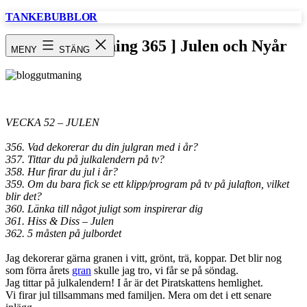
Hoppa
TANKEBUBBLOR
till
innehåll
[ Bloggutmaning 365 ] Julen och Nyår
MENY
STÄNG
VECKA 52 – JULEN
356. Vad dekorerar du din julgran med i år?
357. Tittar du på julkalendern på tv?
358. Hur firar du jul i år?
359. Om du bara fick se ett klipp/program på tv på julafton, vilket
blir det?
360. Länka till något juligt som inspirerar dig
361. Hiss & Diss – Julen
362. 5 måsten på julbordet
Jag dekorerar gärna granen i vitt, grönt, trä, koppar. Det blir nog
som förra årets
gran
skulle jag tro, vi får se på söndag.
Jag tittar på julkalendern! I år är det Piratskattens hemlighet.
Vi firar jul tillsammans med familjen. Mera om det i ett senare