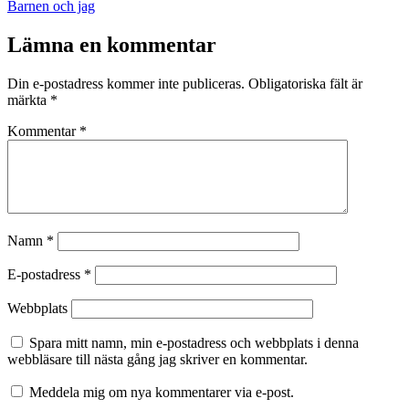
den
Kategoriserat
Barnen och jag
som
Lämna en kommentar
Din e-postadress kommer inte publiceras.
Obligatoriska fält är
märkta
*
Kommentar
*
Namn
*
E-postadress
*
Webbplats
Spara mitt namn, min e-postadress och webbplats i denna
webbläsare till nästa gång jag skriver en kommentar.
Meddela mig om nya kommentarer via e-post.