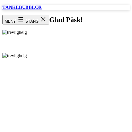
Hoppa
TANKEBUBBLOR
till
innehåll
Glad Påsk!
MENY
STÄNG