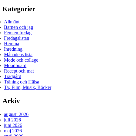
Kategorier
Allmänt
Barnen och jag
Fem en fredag
Fredagslistan
Hemma
Inredning
Månadens lista
Mode och collage
Moodboard
Recept och mat
Trädgård
Träning och Hälsa
Tv, Film, Musik, Böcker
Arkiv
augusti 2026
juli 2026
juni 2026
maj 2026