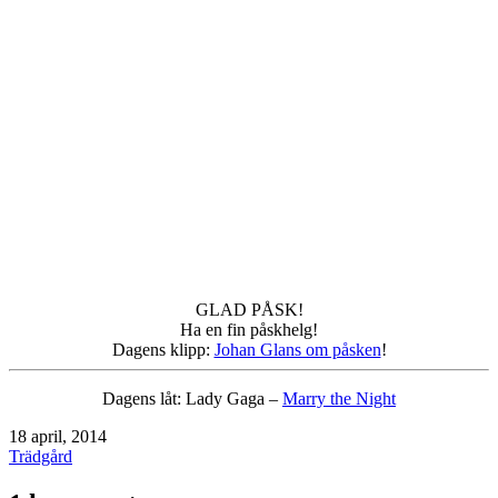
GLAD PÅSK!
Ha en fin påskhelg!
Dagens klipp:
Johan Glans om påsken
!
Dagens låt: Lady Gaga –
Marry the Night
Publicerat
18 april, 2014
den
Kategoriserat
Trädgård
som