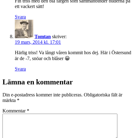
Fin triss med den blå färgen som sammanbinder bilderna på
ett vackert sätt!
Svara
Tomtan
skriver:
19 mars, 2014 kl. 17:01
Härlig triss! Va långt våren kommit hos dej. Här i Östersund
är de -7, snöar och blåser 😀
Svara
Lämna en kommentar
Din e-postadress kommer inte publiceras.
Obligatoriska fält är
märkta
*
Kommentar
*