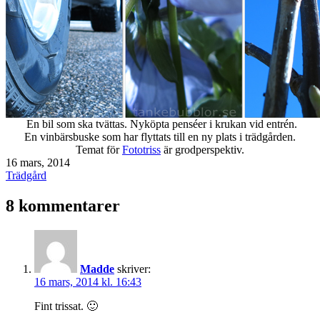
En bil som ska tvättas. Nyköpta penséer i krukan vid entrén.
En vinbärsbuske som har flyttats till en ny plats i trädgården.
Temat för
Fototriss
är grodperspektiv.
Publicerat
16 mars, 2014
den
Kategoriserat
Trädgård
som
8 kommentarer
Madde
skriver:
16 mars, 2014 kl. 16:43
Fint trissat. 🙂