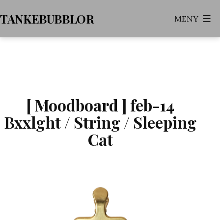
Hoppa
TANKEBUBBLOR
MENY
till
innehåll
[ Moodboard ] feb-14
Bxxlght / String / Sleeping
Cat