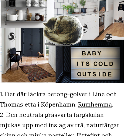
1. Det där läckra betong-golvet i Line och
Thomas etta i Köpenhamn.
Rumhemma
.
2. Den neutrala gråsvarta färgskalan
mjukas upp med inslag av trä, naturfärgat
skinn och mjuka pasteller. Jättefint och