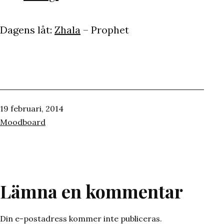
Dagens låt:
Zhala
– Prophet
Publicerat
19 februari, 2014
den
Kategoriserat
Moodboard
som
Lämna en kommentar
Din e-postadress kommer inte publiceras.