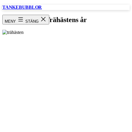
Hoppa
TANKEBUBBLOR
till
innehåll
Trähästens år
MENY
STÄNG