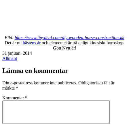
Bild:
https://www.tinydeal.com/diy-wooden-horse-construction-kit
Det är nu
hästens år
och elementet är trä enligt kinesiskt horoskop.
Gott Nytt år!
Publicerat
31 januari, 2014
den
Kategoriserat
Allmänt
som
Lämna en kommentar
Din e-postadress kommer inte publiceras.
Obligatoriska fält är
märkta
*
Kommentar
*