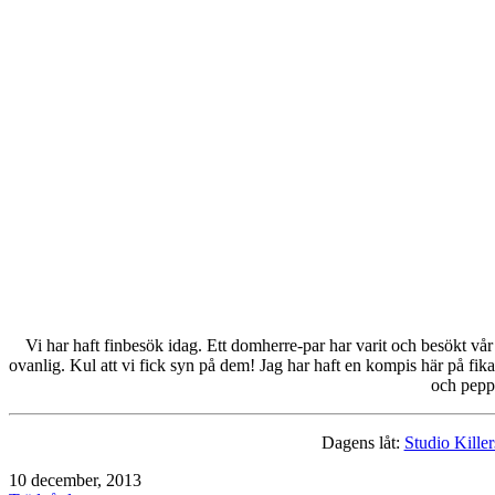
Vi har haft finbesök idag. Ett domherre-par har varit och besökt vå
ovanlig. Kul att vi fick syn på dem! Jag har haft en kompis här på fik
och pepp
Dagens låt:
Studio Killer
Publicerat
10 december, 2013