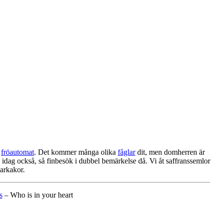
r
fröautomat
. Det kommer många olika
fåglar
dit, men domherren är
a idag också, så finbesök i dubbel bemärkelse då. Vi åt saffranssemlor
arkakor.
s
– Who is in your heart