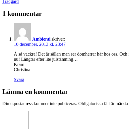
den
Kategoriserat
Trädgård
som
1 kommentar
Ambienti
skriver:
10 december, 2013 kl. 23:47
Å så vackra! Det är sällan man ser domherrar här hos oss. Och så
nu! Längtar efter lite julstämning…
Kram
Christina
Svara
Lämna en kommentar
Din e-postadress kommer inte publiceras.
Obligatoriska fält är märkta