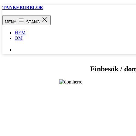
Hoppa
TANKEBUBBLOR
till
innehåll
MENY
STÄNG
HEM
OM
SÖK
…
Finbesök / dom