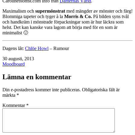
Carolineblomst.com Info från
Damernas Värld
.
Maximalism och
supermönstrat
med mängder av mönster och färg!
Blommiga tapeter och tyger à la
Morris & Co.
På bilden syns tvål
och handkräm i mönstrade förpackningar som är hur läckra som
helst. Det kan kanske vara lagom att börja med för en som är
minimalist 🙂
Dagens låt:
Chlöe Howl
– Rumour
Publicerat
30 augusti, 2013
den
Kategoriserat
Moodboard
som
Lämna en kommentar
Din e-postadress kommer inte publiceras.
Obligatoriska fält är
märkta
*
Kommentar
*