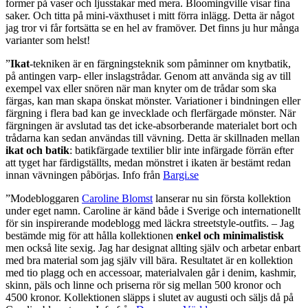
former på vaser och ljusstakar med mera. Bloomingville visar fina
saker. Och titta på mini-växthuset i mitt förra inlägg. Detta är något
jag tror vi får fortsätta se en hel av framöver. Det finns ju hur många
varianter som helst!
”
Ikat
-tekniken är en färgningsteknik som påminner om knytbatik,
på antingen varp- eller inslagstrådar. Genom att använda sig av till
exempel vax eller snören när man knyter om de trådar som ska
färgas, kan man skapa önskat mönster. Variationer i bindningen eller
färgning i flera bad kan ge invecklade och flerfärgade mönster. När
färgningen är avslutad tas det icke-absorberande materialet bort och
trådarna kan sedan användas till vävning. Detta är skillnaden mellan
ikat och batik
: batikfärgade textilier blir inte infärgade förrän efter
att tyget har färdigställts, medan mönstret i ikaten är bestämt redan
innan vävningen påbörjas. Info från
Bargi.se
”Modebloggaren
Caroline Blomst
lanserar nu sin första kollektion
under eget namn. Caroline är känd både i Sverige och internationellt
för sin inspirerande modeblogg med läckra streetstyle-outfits. – Jag
bestämde mig för att hålla kollektionen
enkel och minimalistisk
men också lite sexig. Jag har designat allting själv och arbetar enbart
med bra material som jag själv vill bära. Resultatet är en kollektion
med tio plagg och en accessoar, materialvalen går i denim, kashmir,
skinn, päls och linne och priserna rör sig mellan 500 kronor och
4500 kronor. Kollektionen släpps i slutet av augusti och säljs då på