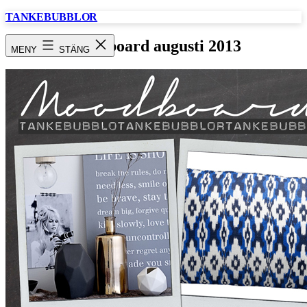
Hoppa
TANKEBUBBLOR
till
innehåll
Moodboard augusti 2013
MENY
STÄNG