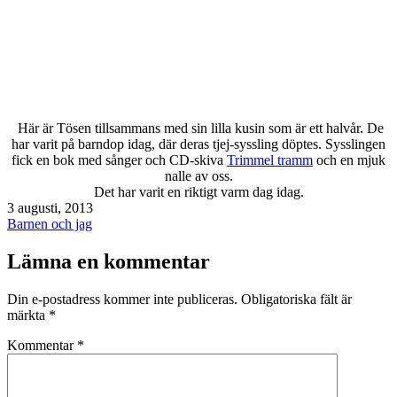
Här är Tösen tillsammans med sin lilla kusin som är ett halvår. De
har varit på barndop idag, där deras tjej-syssling döptes. Sysslingen
fick en bok med sånger och CD-skiva
Trimmel tramm
och en mjuk
nalle av oss.
Det har varit en riktigt varm dag idag.
Publicerat
3 augusti, 2013
den
Kategoriserat
Barnen och jag
som
Lämna en kommentar
Din e-postadress kommer inte publiceras.
Obligatoriska fält är
märkta
*
Kommentar
*