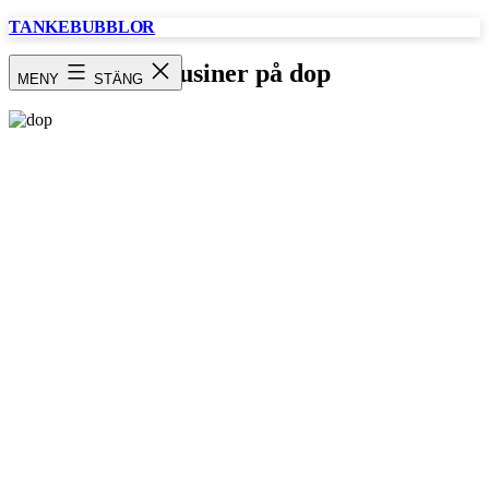
Hoppa
TANKEBUBBLOR
till
innehåll
Kusiner på dop
MENY
STÄNG