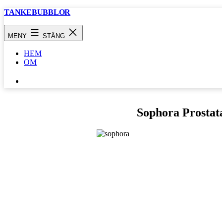
Hoppa
TANKEBUBBLOR
till
innehåll
MENY
STÄNG
HEM
OM
SÖK
…
Sophora Prostat