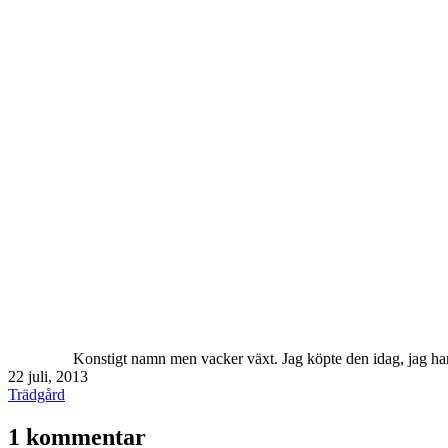
Konstigt namn men vacker växt. Jag köpte den idag, jag har 
Publicerat
22 juli, 2013
den
Kategoriserat
Trädgård
som
1 kommentar