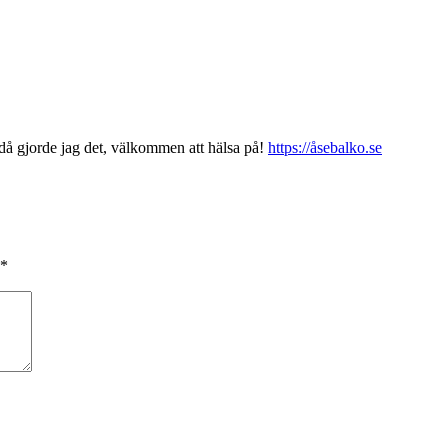
 då gjorde jag det, välkommen att hälsa på!
https://åsebalko.se
*