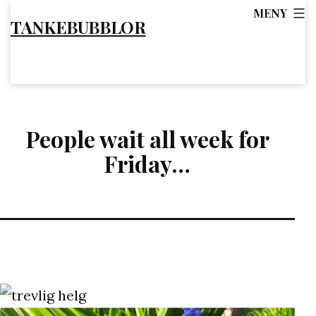
Hoppa
MENY
TANKEBUBBLOR
till
innehåll
People wait all week for
Friday…