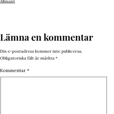
den
Kategoriserat
Allmänt
som
Lämna en kommentar
Din e-postadress kommer inte publiceras.
Obligatoriska fält är märkta
*
Kommentar
*