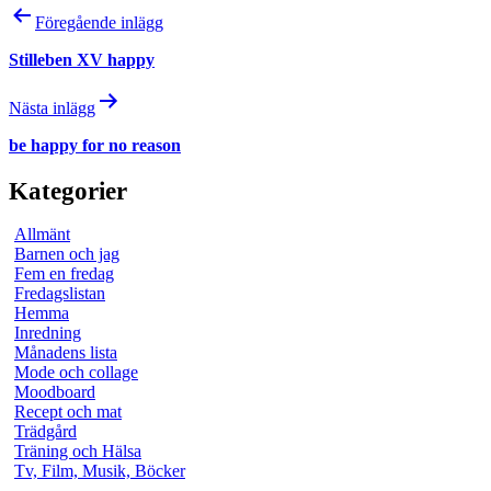
Inläggsnavigering
Föregående inlägg
Stilleben XV happy
Nästa inlägg
be happy for no reason
Kategorier
Allmänt
Barnen och jag
Fem en fredag
Fredagslistan
Hemma
Inredning
Månadens lista
Mode och collage
Moodboard
Recept och mat
Trädgård
Träning och Hälsa
Tv, Film, Musik, Böcker