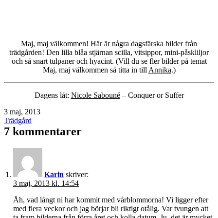
Maj, maj välkommen! Här är några dagsfärska bilder från
trädgården! Den lilla blåa stjärnan scilla, vitsippor, mini-påskliljor
och så snart tulpaner och hyacint. (Vill du se fler bilder på temat
Maj, maj välkommen så titta in till
Annika
.)
Dagens låt:
Nicole Sabouné
– Conquer or Suffer
Publicerat
3 maj, 2013
den
Kategoriserat
Trädgård
som
7 kommentarer
Karin
skriver:
3 maj, 2013 kl. 14:54
Åh, vad långt ni har kommit med vårblommorna! Vi ligger efter
med flera veckor och jag börjar bli riktigt otålig. Var tvungen att
ta fram bilderna från förra året och kolla datum. Ju, det är mycket