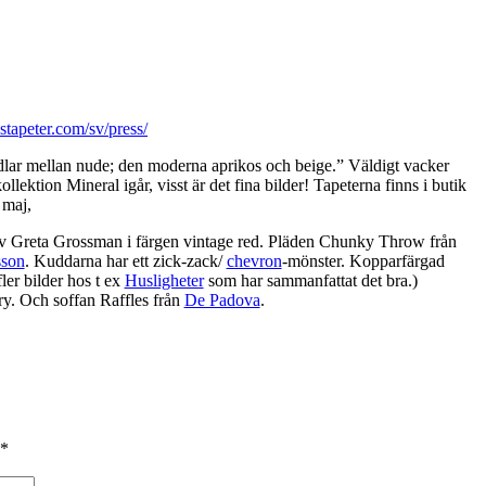
stapeter.com/sv/press/
ndlar mellan nude; den moderna aprikos och beige.” Väldigt vacker
llektion Mineral igår, visst är det fina bilder! Tapeterna finns i butik
 maj,
 Greta Grossman i färgen vintage red. Pläden Chunky Throw från
sson
. Kuddarna har ett zick-zack/
chevron
-mönster. Kopparfärgad
fler bilder hos t ex
Husligheter
som har sammanfattat det bra.)
ry. Och soffan Raffles från
De Padova
.
*