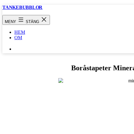
Hoppa
TANKEBUBBLOR
till
innehåll
MENY
STÄNG
HEM
OM
SÖK
…
Boråstapeter Minera