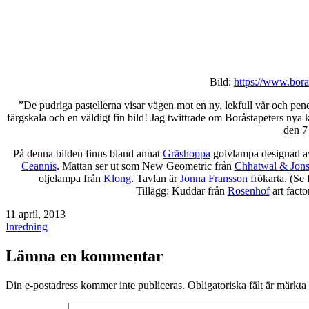
Bild:
https://www.bora
”De pudriga pastellerna visar vägen mot en ny, lekfull vår och pe
färgskala och en väldigt fin bild! Jag twittrade om Boråstapeters nya ko
den 7
På denna bilden finns bland annat
Gräshoppa
golvlampa designad av
Ceannis
. Mattan ser ut som New Geometric från
Chhatwal & Jon
oljelampa från
Klong
. Tavlan är
Jonna Fransson
frökarta. (Se 
Tillägg: Kuddar från
Rosenhof
art facto
Publicerat
11 april, 2013
den
Kategoriserat
Inredning
som
Lämna en kommentar
Din e-postadress kommer inte publiceras.
Obligatoriska fält är märkta