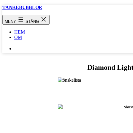
Hoppa
TANKEBUBBLOR
till
innehåll
MENY
STÄNG
HEM
OM
SÖK
…
Diamond Light