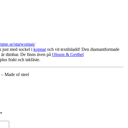
emme.se/starwoman/
in just med sockel i
koppar
och vit textilsladd! Den diamantformade
är dimbar. De finns även på
Olsson & Gerthel
plus frakt och takfäste.
– Made of steel
*