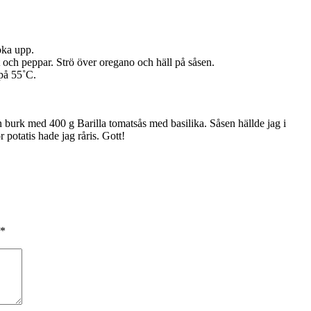
oka upp.
 och peppar. Strö över oregano och häll på såsen.
 på 55˚C.
en burk med 400 g Barilla tomatsås med basilika. Såsen hällde jag i
 potatis hade jag råris. Gott!
*