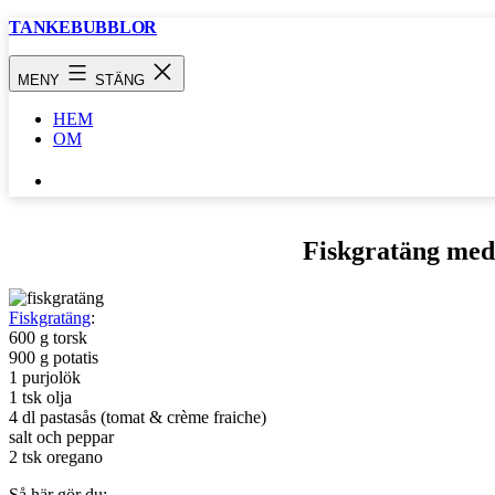
Hoppa
TANKEBUBBLOR
till
innehåll
MENY
STÄNG
HEM
OM
SÖK
…
Fiskgratäng med
Fiskgratäng
:
600 g torsk
900 g potatis
1 purjolök
1 tsk olja
4 dl pastasås (tomat & crème fraiche)
salt och peppar
2 tsk oregano
Så här gör du: