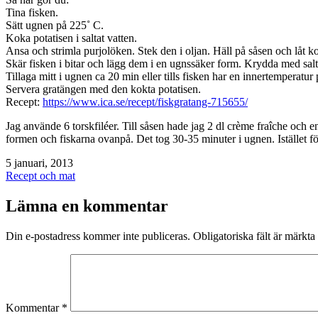
Tina fisken.
Sätt ugnen på 225˚ C.
Koka potatisen i saltat vatten.
Ansa och strimla purjolöken. Stek den i oljan. Häll på såsen och låt k
Skär fisken i bitar och lägg dem i en ugnssäker form. Krydda med salt
Tillaga mitt i ugnen ca 20 min eller tills fisken har en innertemperatur
Servera gratängen med den kokta potatisen.
Recept:
https://www.ica.se/recept/fiskgratang-715655/
Jag använde 6 torskfiléer. Till såsen hade jag 2 dl crème fraîche och 
formen och fiskarna ovanpå. Det tog 30-35 minuter i ugnen. Istället för
Publicerat
5 januari, 2013
den
Kategoriserat
Recept och mat
som
Lämna en kommentar
Din e-postadress kommer inte publiceras.
Obligatoriska fält är märkta
Kommentar
*